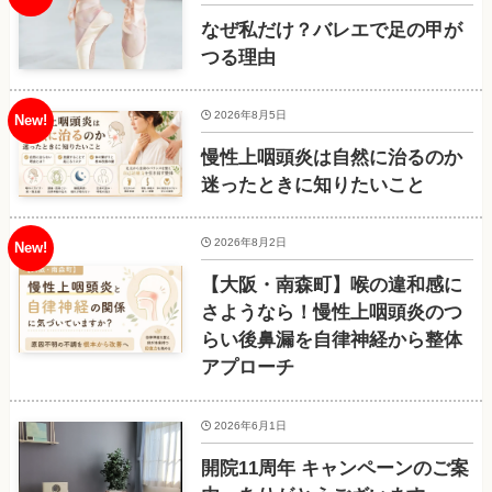
なぜ私だけ？バレエで足の甲が
つる理由
2026年8月5日
慢性上咽頭炎は自然に治るのか
迷ったときに知りたいこと
2026年8月2日
【大阪・南森町】喉の違和感に
さようなら！慢性上咽頭炎のつ
らい後鼻漏を自律神経から整体
アプローチ
2026年6月1日
開院11周年 キャンペーンのご案