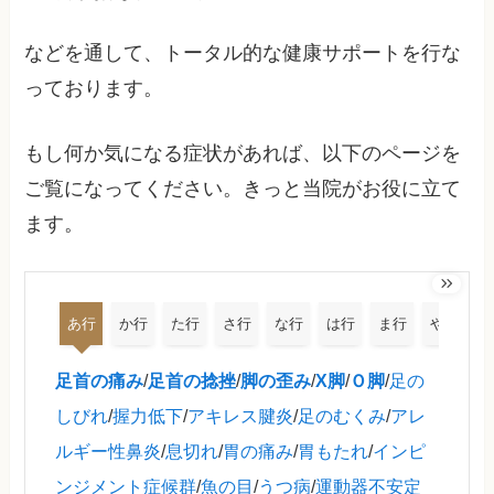
などを通して、トータル的な健康サポートを行な
っております。
もし何か気になる症状があれば、以下のページを
ご覧になってください。きっと当院がお役に立て
ます。
あ行
か行
た行
さ行
な行
は行
ま行
や行
足首の痛み
/
足首の捻挫
/
脚の歪み
/
X脚
/
Ｏ脚
/
足の
しびれ
/
握力低下
/
アキレス腱炎
/
足のむくみ
/
アレ
ルギー性鼻炎
/
息切れ
/
胃の痛み
/
胃もたれ
/
インピ
ンジメント症候群
/
魚の目
/
うつ病
/
運動器不安定