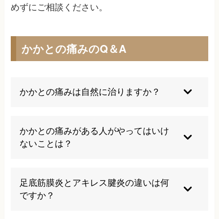
めずにご相談ください。
かかとの痛みのQ＆A
かかとの痛みは自然に治りますか？
軽度の場合は自然治癒することもありますが、多
くは適切な治療が必要です。放置すると慢性化
かかとの痛みがある人がやってはいけ
し、治療期間が長期化する可能性があるため、早
ないことは？
期の専門的なアプローチをお勧めします。
硬い地面での激しい運動、不適切な靴の着用、長
時間の立ち仕事の継続は避けるべきです。また、
足底筋膜炎とアキレス腱炎の違いは何
痛みを我慢して無理に歩き続けることは症状悪化
ですか？
の原因となります。
足底筋膜炎は足の裏の痛みが主症状で、アキレス