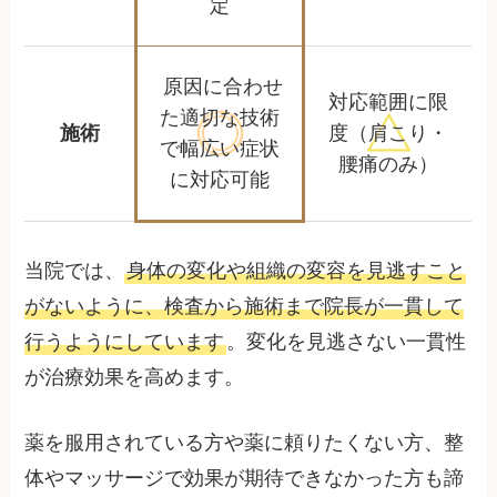
定
原因に合わせ
対応範囲に限
た適切な技術
施術
度
（肩こり・
で
幅広い症状
腰痛のみ）
に対応可能
当院では、
身体の変化や組織の変容を見逃すこと
がないように、検査から施術まで院長が一貫して
行うようにしています
。変化を見逃さない一貫性
が治療効果を高めます。
薬を服用されている方や薬に頼りたくない方、整
体やマッサージで効果が期待できなかった方も諦