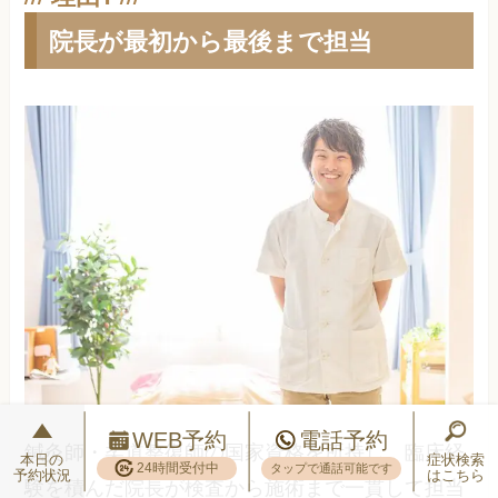
院長が最初から最後まで担当
WEB予約
電話予約
鍼灸師・柔道整復師の国家資格を所持し、臨床経
本日の
症状検索
24時間受付中
タップで通話可能です
予約状況
はこちら
験を積んだ院長が検査から施術まで一貫して担当