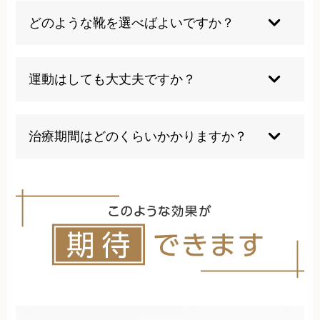
腱炎はかかとの後ろ側の痛みが特徴です。痛みの
どのような靴を選べばよいですか？
場所と原因となる組織が異なるため、治療アプロ
ーチも変わってきます。
クッション性があり、足底アーチをサポートする
機能を持つ靴が理想的です。ヒールの高い靴や底
運動はしても大丈夫ですか？
の硬い靴は避け、足にフィットするサイズを選ぶ
ことが重要です。
痛みの程度により異なりますが、適度な運動は血
流改善に効果的です。ただし、衝撃の強い運動は
治療期間はどのくらいかかりますか？
避け、水中ウォーキングなど負担の少ない運動か
ら始めることをお勧めします。
症状の程度により異なりますが、適切な治療によ
り数週間から数ヶ月で改善が期待できます。早期
治療開始により治療期間の短縮が可能で、根本改
善を目指すことが重要です。