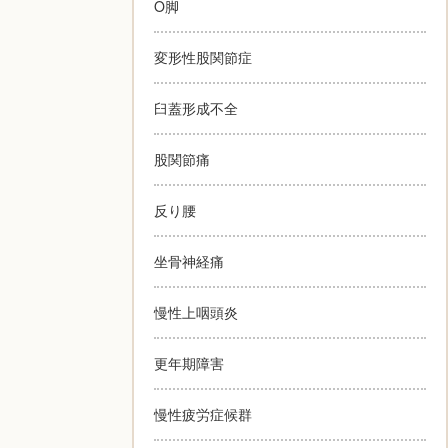
O脚
変形性股関節症
臼蓋形成不全
股関節痛
反り腰
坐骨神経痛
慢性上咽頭炎
更年期障害
慢性疲労症候群