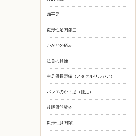
扁平足
変形性足関節症
かかとの痛み
足首の捻挫
中足骨骨頭痛（メタタルサルジア）
バレエのかま足（鎌足）
後脛骨筋腱炎
変形性膝関節症