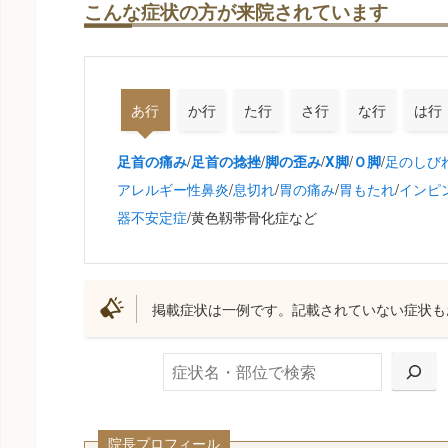
こんな症状の方が来院されています
あ行
か行
た行
さ行
な行
は行
/
/
/
/
/
足のしび
足首の痛み
足首の捻挫
脚の歪み
X脚
Ｏ脚
アレルギー性鼻炎
/
息切れ
/
胃の痛み
/
胃もたれ
/
インピ
器不安定症
/黄色靱帯骨化症など
掲載症状は一例です。記載されていない症状も
検索
院長プロフィール