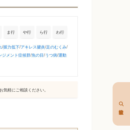
ま行
や行
ら行
わ行
れ
/
握力低下
/
アキレス腱炎
/
足のむくみ
/
ンジメント症候群
/
魚の目
/
うつ病
/
運動
お気軽にご相談ください。