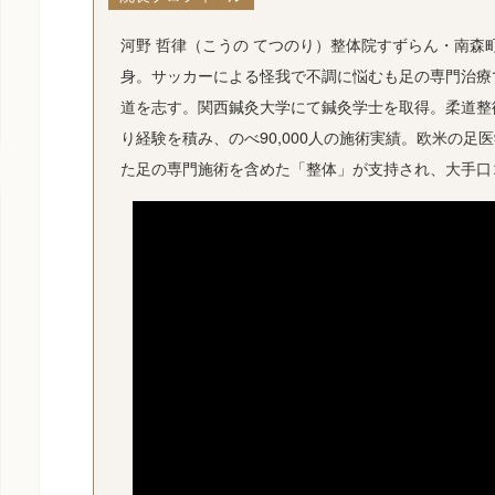
河野 哲律（こうの てつのり）整体院すずらん・南森町
身。サッカーによる怪我で不調に悩むも足の専門治療
道を志す。関西鍼灸大学にて鍼灸学士を取得。柔道整復
り経験を積み、のべ90,000人の施術実績。欧米の
た足の専門施術を含めた「整体」が支持され、大手口