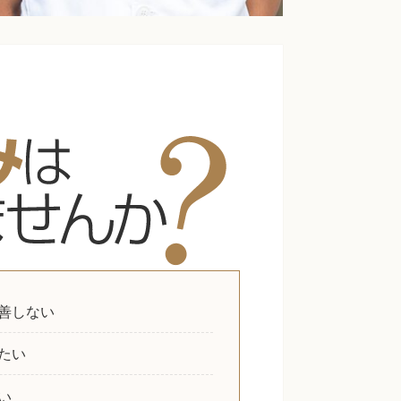
善しない
たい
い