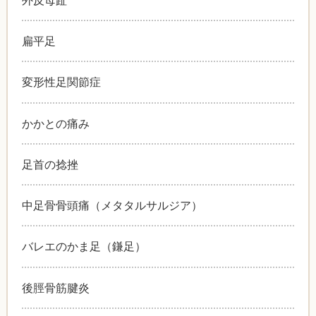
扁平足
変形性足関節症
かかとの痛み
足首の捻挫
中足骨骨頭痛（メタタルサルジア）
バレエのかま足（鎌足）
後脛骨筋腱炎