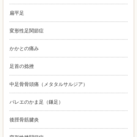
扁平足
変形性足関節症
かかとの痛み
足首の捻挫
中足骨骨頭痛（メタタルサルジア）
バレエのかま足（鎌足）
後脛骨筋腱炎